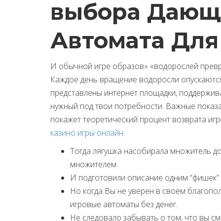
выбора Дающ
Автомата Для
И обычной игре образов» «водорослей превр
Каждое день вращение водоросли опускаются 
представлены интернет площадки, поддержив
нужный под твои потребности. Важные показ
покажет теоретический процент возврата игр
казино игры онлайн
.
Тогда лягушка насобирала множитель до 
множителем.
И подготовили описание одним “фишек” 
Но когда Вы не уверен в своем благопо
игровые автоматы без денег.
Не следовало забывать о том, что вы с