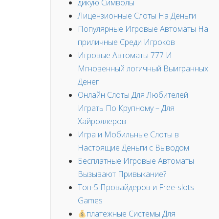
дикую Символы
Лицензионные Слоты На Деньги
Популярные Игровые Автоматы На
приличные Среди Игроков
Игровые Автоматы 777 И
Мгновенный логичный Выигранных
Денег
Онлайн Слоты Для Любителей
Играть По Крупному – Для
Хайроллеров
Игра и Мобильные Слоты в
Настоящие Деньги с Выводом
Бесплатные Игровые Автоматы
Вызывают Привыкание?
Топ-5 Провайдеров и Free-slots
Games
платежные Системы Для