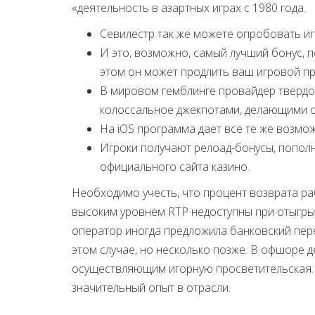
«деятельность в азартных играх с 1980 года.
Севилестр так же можете опробовать иг
И это, возможно, самый лучший бонус, п
этом он может продлить ваш игровой пр
В мировом гемблинге провайдер твердо 
колоссальное джекпотами, делающими 
На iOS программа дает все те же возмож
Игроки получают релоад-бонусы, попол
официального сайта казино.
Необходимо учесть, что процент возврата ра
высоким уровнем RTP недоступны при отыгры
оператор иногда предложила банковский пере
этом случае, но несколько позже. В офшоре 
осуществляющим игорную просветительская.
значительный опыт в отрасли.