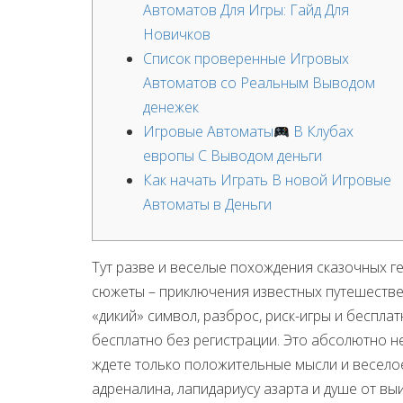
Автоматов Для Игры: Гайд Для
Новичков
Список проверенные Игровых
Автоматов со Реальным Выводом
денежек
Игровые Автоматы
В Клубах
европы С Выводом деньги
Как начать Играть В новой Игровые
Автоматы в Деньги
Тут разве и веселые похождения сказочных ге
сюжеты – приключения известных путешествен
«дикий» символ, разброс, риск-игры и беспла
бесплатно без регистрации. Это абсолютно н
ждете только положительные мысли и веселое
адреналина, лапидариусу азарта и душе от вы