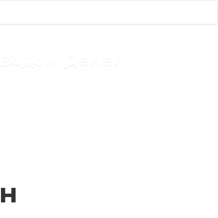
водом Денег
йн