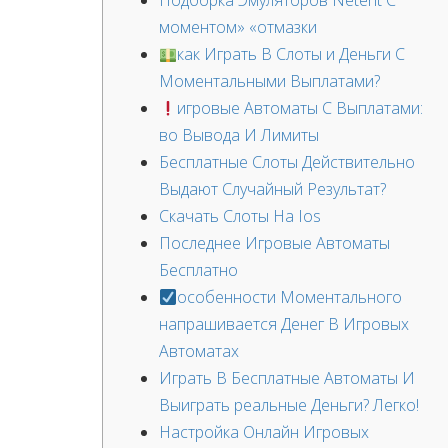
Подборка Эмуляторов Netent С
моментом» «отмазки
как Играть В Слоты и Деньги С
Моментальными Выплатами?
игровые Автоматы С Выплатами:
во Вывода И Лимиты
Бесплатные Слоты Действительно
Выдают Случайный Результат?
Скачать Слоты На Ios
Последнее Игровые Автоматы
Бесплатно
особенности Моментального
напрашивается Денег В Игровых
Автоматах
Играть В Бесплатные Автоматы И
Выиграть реальные Деньги? Легко!
Настройка Онлайн Игровых