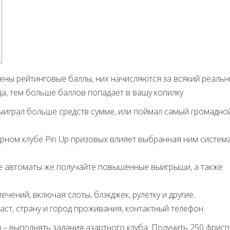
ены рейтинговые баллы, них начисляются за всякий реаль
а, тем больше баллов попадает в вашу копилку
выиграл больше средств сумме, или поймал самый громадно
рном клубе Pin Up призовых влияет выбранная ним систем
е автоматы же получайте повышенные выигрыши, а также
чений, включая слоты, блэкджек, рулетку и другие.
ст, страну и город проживания, контактный телефон.
– выполнять задания азартного клуба. Получить 250 фрис