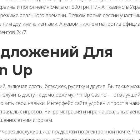
краины и пополнения счета от 500 грн. Пин Ап казино в Укр
 режиме реального времени. Всяком время сессии участни
ать ним другими клиентами. А левом нижнем напротив офици
ентов 24/7.
едложений Для
n Up
, включая слоты, блэкджек, рулетку и другие. Вы также мо
получить доступ к демо-режиму. Pin-Up Casino — это лучши
очить свои навыки. Интерфейс сайта удобен и прост в нави
ля заядлых игроков. Ни, регистрация и игра на реальные де
ршеннолетним игрокам.
у через дослужившись поддержки по электронной почте. Чт