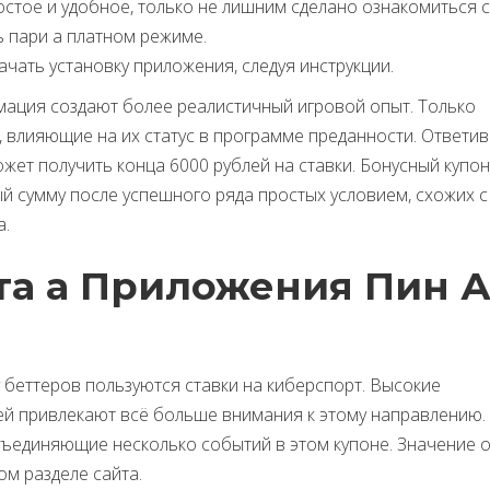
стое и удобное, только не лишним сделано ознакомиться с
ть пари а платном режиме.
ать установку приложения, следуя инструкции.
мация создают более реалистичный игровой опыт. Только
, влияющие на их статус в программе преданности. Ответив
ожет получить конца 6000 рублей на ставки. Бонусный купон
й сумму после успешного ряда простых условием, схожих с
а.
а а Приложения Пин 
беттеров пользуются ставки на киберспорт. Высокие
й привлекают всё больше внимания к этому направлению.
объединяющие несколько событий в этом купоне. Значение 
м разделе сайта.