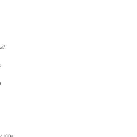
ный
й
а
пинов»