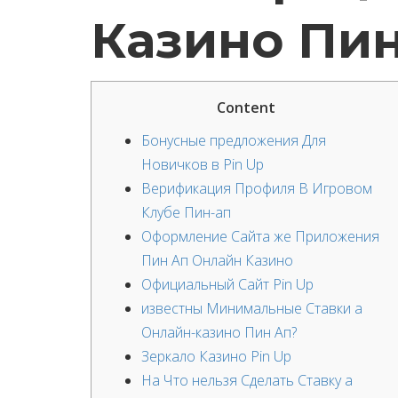
Казино Пи
Content
Бонусные предложения Для
Новичков в Pin Up
Верификация Профиля В Игровом
Клубе Пин-ап
Оформление Сайта же Приложения
Пин Ап Онлайн Казино
Официальный Сайт Pin Up
известны Минимальные Ставки а
Онлайн-казино Пин Ап?
Зеркало Казино Pin Up
На Что нельзя Сделать Ставку а