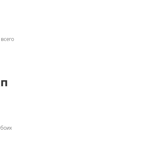
 всего
Ап
обоих