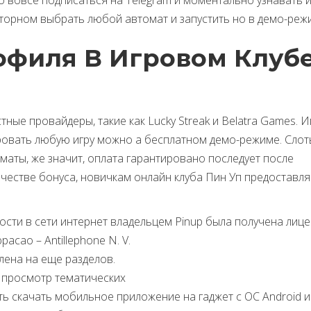
о вовсе подписаться на Telegram и моментально узнавать и
торном выбрать любой автомат и запустить но в демо-реж
филя В Игровом Клуб
ные провайдеры, такие как Lucky Streak и Belatra Games. И
ровать любую игру можно а бесплатном демо-режиме. Слот
оматы, же значит, оплата гарантировано последует после
ачестве бонуса, новичкам онлайн клуба Пин Уп предоставля
ости в сети интернет владельцем Pinup была получена лиц
сао – Antillephone N. V.
лена на еще разделов.
 просмотр тематических
ь скачать мобильное приложение на гаджет с ОС Android и 