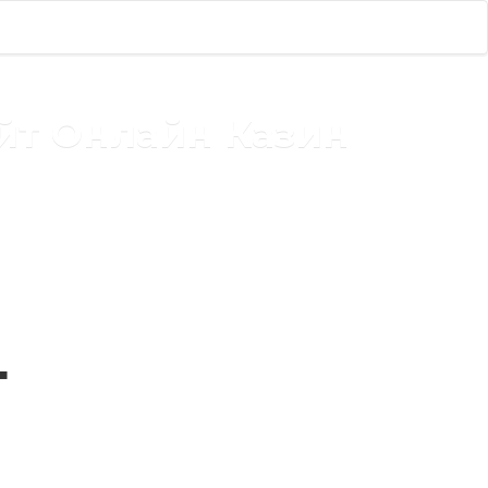
йт Онлайн Казин
т