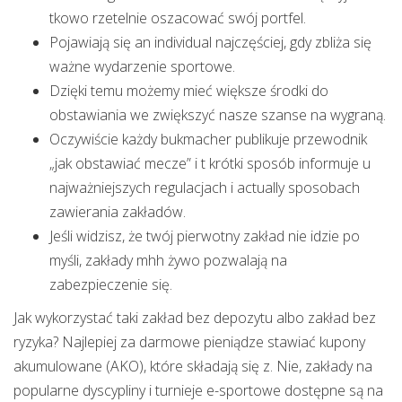
tkowo rzetelnie oszacować swój portfel.
Pojawiają się an individual najczęściej, gdy zbliża się
ważne wydarzenie sportowe.
Dzięki temu możemy mieć większe środki do
obstawiania we zwiększyć nasze szanse na wygraną.
Oczywiście każdy bukmacher publikuje przewodnik
„jak obstawiać mecze” i t krótki sposób informuje u
najważniejszych regulacjach i actually sposobach
zawierania zakładów.
Jeśli widzisz, że twój pierwotny zakład nie idzie po
myśli, zakłady mhh żywo pozwalają na
zabezpieczenie się.
Jak wykorzystać taki zakład bez depozytu albo zakład bez
ryzyka? Najlepiej za darmowe pieniądze stawiać kupony
akumulowane (AKO), które składają się z. Nie, zakłady na
popularne dyscypliny i turnieje e-sportowe dostępne są na