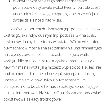
W chwili” “tworzenia tego tekstu liczba takich
podmiotów oscylowała wokół twenty four, ale część
unces nich keineswegs rozpoczęła jeszcze oficjalnie
swojej działalności nad Wisłą.
Jest zarówno sportem drużynowym (np. podczas meczów
Ekstraligi), jak i indywidualnym (np. podczas GP na żużlu,
czyli indywidualnych mistrzostw świata). Wśród wielu ofert
bukmacherów można znaleźć zakłady nie und nimmer tylko
na zwycięzców, ale też em pozostałe miejsca watts
wyścigu. Nie ponosisz za to oczywiście żadnej opłaty, a
new minimalna kwota jaką możesz wypłacić to 1 zł. Jeśli nie
und nimmer und nimmer chcesz już więcej zakładać się
unces kumplami o piwo, tylko z bukmacherem um
pieniądze, no to be able to musisz założyć konto na jego
stronie internetowej. Na start off należy zacząć obstawiać
podstawowe zakłady trójdrogowe.