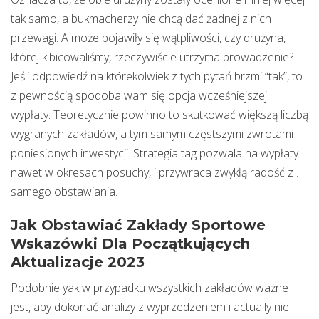
tak samo, a bukmacherzy nie chcą dać żadnej z nich
przewagi. A może pojawiły się wątpliwości, czy drużyna,
której kibicowaliśmy, rzeczywiście utrzyma prowadzenie?
Jeśli odpowiedź na którekolwiek z tych pytań brzmi “tak”, to
z pewnością spodoba wam się opcja wcześniejszej
wypłaty. Teoretycznie powinno to skutkować większą liczbą
wygranych zakładów, a tym samym częstszymi zwrotami
poniesionych inwestycji. Strategia tag pozwala na wypłaty
nawet w okresach posuchy, i przywraca zwykłą radość z .
samego obstawiania.
Jak Obstawiać Zakłady Sportowe
Wskazówki Dla Początkujących
Aktualizacje 2023
Podobnie yak w przypadku wszystkich zakładów ważne
jest, aby dokonać analizy z wyprzedzeniem i actually nie