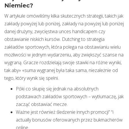
Niemiec?
W artykule omówiliśmy kilka skutecznych strategii, takich jak
zakłady powyżej lub poniżej, zakłady na powyżej lub poniżej
danej drużyny, zwycięstwa unces handicapem czy
obstawianie niskich kursów. Dutching to strategia
zakładów sportowych, która polega na obstawianiu wielu
możliwości w jednym wydarzeniu, aby zwiększyć szanse na
wygraną. Gracze rozdzielają swoje stawki na różne wyniki,
tak aby» «suma wygranej była taka sama, niezależnie od
tego, który wynik się spełni.
Póki co skupię się jednak na absolutnych
podstawach zakładów sportowych – wytłumaczę, jak
zacząć obstawiać mecze.
Ważne jest również śledzenie innych promocji” “i
actually bonusów oferowanych przez bukmacherów
online.