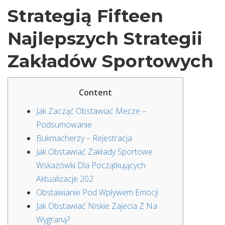
Strategią Fifteen
Najlepszych Strategii
Zakładów Sportowych
Content
Jak Zacząć Obstawiać Mecze –
Podsumowanie
Bukmacherzy – Rejestracja
Jak Obstawiać Zakłady Sportowe
Wskazówki Dla Początkujących
Aktualizacje 202
Obstawianie Pod Wpływem Emocji
Jak Obstawiać Niskie Zajecia Z Na
Wygraną?