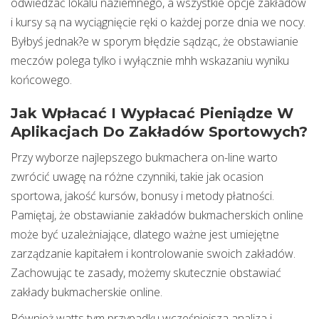
odwiedzać lokalu naziemnego, a wszystkie opcje zakładów
i kursy są na wyciągnięcie ręki o każdej porze dnia we nocy.
Byłbyś jednak?e w sporym błędzie sądząc, że obstawianie
meczów polega tylko i wyłącznie mhh wskazaniu wyniku
końcowego.
Jak Wpłacać I Wypłacać Pieniądze W
Aplikacjach Do Zakładów Sportowych?
Przy wyborze najlepszego bukmachera on-line warto
zwrócić uwagę na różne czynniki, takie jak ocasion
sportowa, jakość kursów, bonusy i metody płatności.
Pamiętaj, że obstawianie zakładów bukmacherskich online
może być uzależniające, dlatego ważne jest umiejętne
zarządzanie kapitałem i kontrolowanie swoich zakładów.
Zachowując te zasady, możemy skutecznie obstawiać
zakłady bukmacherskie online.
Również watts tym przypadku wcześniejsza analiza i