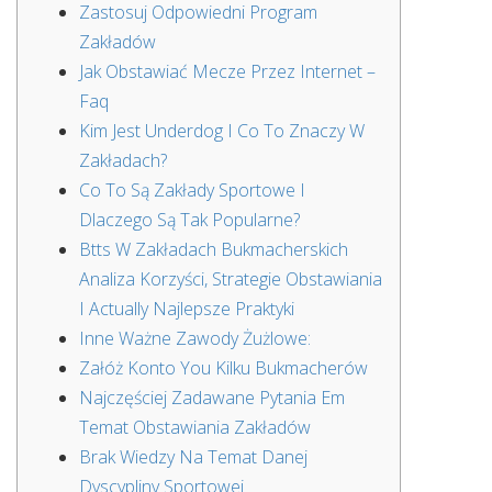
Zastosuj Odpowiedni Program
Zakładów
Jak Obstawiać Mecze Przez Internet –
Faq
Kim Jest Underdog I Co To Znaczy W
Zakładach?
Co To Są Zakłady Sportowe I
Dlaczego Są Tak Popularne?
Btts W Zakładach Bukmacherskich
Analiza Korzyści, Strategie Obstawiania
I Actually Najlepsze Praktyki
Inne Ważne Zawody Żużlowe:
Załóż Konto You Kilku Bukmacherów
Najczęściej Zadawane Pytania Em
Temat Obstawiania Zakładów
Brak Wiedzy Na Temat Danej
Dyscypliny Sportowej