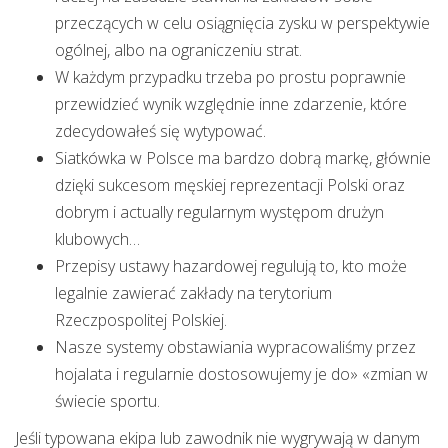
przeczących w celu osiągnięcia zysku w perspektywie
ogólnej, albo na ograniczeniu strat.
W każdym przypadku trzeba po prostu poprawnie
przewidzieć wynik względnie inne zdarzenie, które
zdecydowałeś się wytypować.
Siatkówka w Polsce ma bardzo dobrą markę, głównie
dzięki sukcesom męskiej reprezentacji Polski oraz
dobrym i actually regularnym występom drużyn
klubowych…
Przepisy ustawy hazardowej regulują to, kto może
legalnie zawierać zakłady na terytorium
Rzeczpospolitej Polskiej.
Nasze systemy obstawiania wypracowaliśmy przez
hojalata i regularnie dostosowujemy je do» «zmian w
świecie sportu.
Jeśli typowana ekipa lub zawodnik nie wygrywają w danym