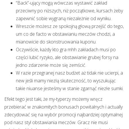
“Back”-ujący mogą wówczas wystawić zakład
przeciwny po niższych, niż początkowe, kursach żeby
zapewnić sobie wygraną niezależnie od wyniku.
Wreszcie możesz ze spokojną głową przejść do tego,
um co de facto w obstawianiu meczów chodzi, a
mianowicie do skonstruowania kuponu.
Oczywiście, każdy kto gra mhh zakładach musi po
części lubić ryzyko, ale obstawianie grubej forsy na
jedno zdarzenie może się zemścić.
W razie przegranej nasz budżet aż tidak nie ucierpi, a
new jeśli mamy niezłą skuteczność, to wyszukując
takie niuanse jesteśmy w stanie zgarnąć niezłe sumki.
Efekt tego jest taki, że my-typerzy możemy wręcz
przebierać w znakomitych bonusach powitalnych i actually
zdecydować się na wybór promocji najbardziej optymalnej
pod nasz styl obstawiania meczów. Gracz nie musi