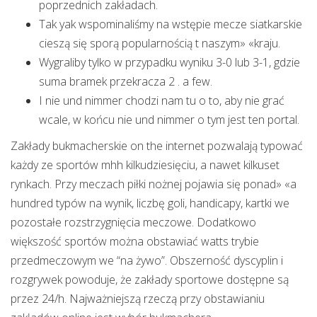
poprzednich zakładach.
Tak yak wspominaliśmy na wstępie mecze siatkarskie
cieszą się sporą popularnością t naszym» «kraju.
Wygraliby tylko w przypadku wyniku 3-0 lub 3-1, gdzie
suma bramek przekracza 2 . a few.
I nie und nimmer chodzi nam tu o to, aby nie grać
wcale, w końcu nie und nimmer o tym jest ten portal.
Zakłady bukmacherskie on the internet pozwalają typować
każdy ze sportów mhh kilkudziesięciu, a nawet kilkuset
rynkach. Przy meczach piłki nożnej pojawia się ponad» «a
hundred typów na wynik, liczbę goli, handicapy, kartki we
pozostałe rozstrzygnięcia meczowe. Dodatkowo
większość sportów można obstawiać watts trybie
przedmeczowym we “na żywo”. Obszerność dyscyplin i
rozgrywek powoduje, że zakłady sportowe dostępne są
przez 24/h. Najważniejszą rzeczą przy obstawianiu