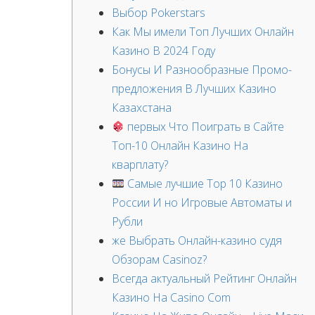
Выбор Pokerstars
Как Мы имели Топ Лучших Онлайн
Казино В 2024 Году
Бонусы И Разнообразные Промо-
предложения В Лучших Казино
Казахстана
первых Что Поиграть в Сайте
Топ-10 Онлайн Казино На
кварплату?
Самые лучшие Top 10 Казино
России И но Игровые Автоматы и
Рубли
же Выбрать Онлайн-казино судя
Обзорам Casinoz?
Всегда актуальный Рейтинг Онлайн
Казино На Casino Com