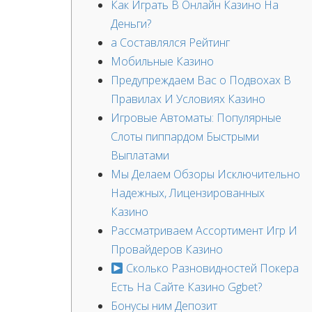
Как Играть В Онлайн Казино На
Деньги?
а Составлялся Рейтинг
Мобильные Казино
Предупреждаем Вас о Подвохах В
Правилах И Условиях Казино
Игровые Автоматы: Популярные
Слоты пиппардом Быстрыми
Выплатами
Мы Делаем Обзоры Исключительно
Надежных, Лицензированных
Казино
Рассматриваем Ассортимент Игр И
Провайдеров Казино
Сколько Разновидностей Покера
Есть На Сайте Казино Ggbet?
Бонусы ним Депозит