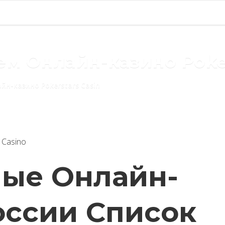
м Онлайн-казино Poker
н-казино Pokerstars Casin
 Casino
ые Онлайн-
оссии Список