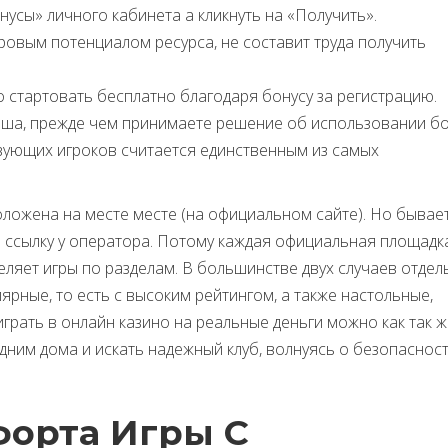
нусы» личного кабинета а кликнуть на «Получить».
гровым потенциалом ресурса, не составит труда получить
стартовать бесплатно благодаря бонусу за регистрацию.
ыша, прежде чем принимаете решение об использовании бо
вующих игроков считается единственным из самых
ложена на месте месте (на официальном сайте). Но бывает 
 ссылку у оператора. Потому каждая официальная площадк
ляет игры по разделам. В большинстве двух случаев отдел
рные, то есть с высоким рейтингом, а также настольные,
грать в онлайн казино на реальные деньги можно как так же
дним дома и искать надежный клуб, волнуясь о безопаснос
орта Игры С