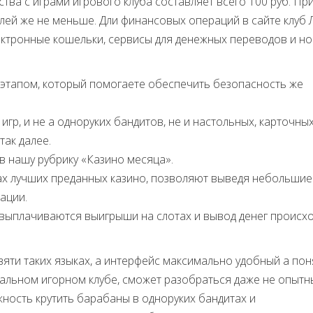
ва с играми игрового клуба составляет всего 100 руб. Пр
лей же не меньше. Дли финансовых операций в сайте клуб 
ектронные кошельки, сервисы для денежных переводов и но
 этапом, который помогаете обеспечить безопасность же
игр, и не а одноруких бандитов, не и настольных, карточны
так далее.
 нашу рубрику «Казино месяца».
ках лучших преданных казино, позволяют выведя небольшие
ации.
 выплачиваются выигрыши на слотах и вывод денег происх
ти таких языках, а интерфейс максимально удобный а пон
туальном игорном клубе, сможет разобраться даже не опытн
жность крутить барабаны в одноруких бандитах и